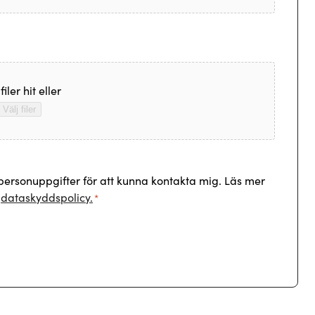
iler hit eller
Välj filer
 personuppgifter för att kunna kontakta mig. Läs mer
r
dataskyddspolicy.
*