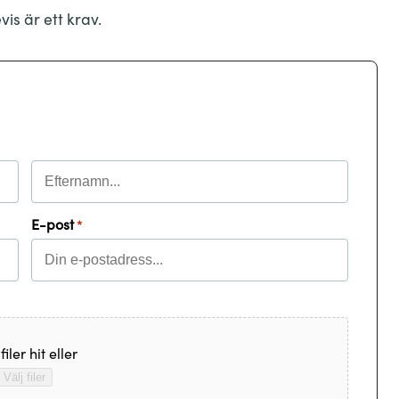
is är ett krav.
Efternamn
E-post
*
iler hit eller
Välj filer