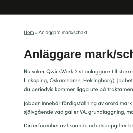
Hem
»
Anläggare mark/schakt
Anläggare mark/sc
Nu söker QwickWork 2 st anläggare till störr
Linköping, Oskarshamn, Helsingborg). Jobbe
du periodvis kommer ligga ute på traktament
Jobben innebär färdigställning av orörd mark 
självgående vad gäller VA, grundläggning, mät
Din erfarenhet av liknande arbetsuppgifter bö