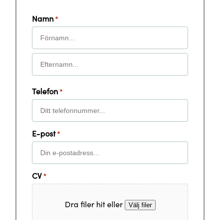
Namn
*
Förnamn
Efternamn
Telefon
*
E-post
*
CV
*
Dra filer hit eller
Välj filer