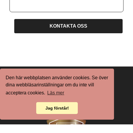
KONTAKTA OSS
Den här webbplatsen använder cookies. Se över
dina webbläsarinställningar om du inte vill
acceptera cookies.
Läs mer
www.almega.se
www.kompetensforetagen.se
www.byggforetagen.se
Jag förstår!